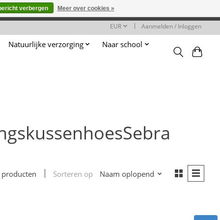
bericht verbergen
Meer over cookies »
worden gehonoreerd of verwerkt.
EUR
Aanmelden / Inloggen
Natuurlijke verzorging
Naar school
ingskussenhoesSebra
Sorteren op
Naam oplopend
 producten