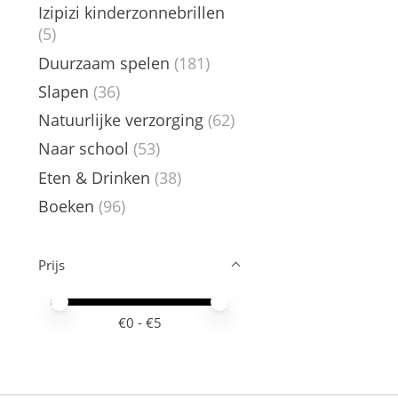
Izipizi kinderzonnebrillen
(5)
Duurzaam spelen
(181)
Slapen
(36)
Natuurlijke verzorging
(62)
Naar school
(53)
Eten & Drinken
(38)
Boeken
(96)
Prijs
Minimale prijswaarde
Price maximum value
€
0
- €
5