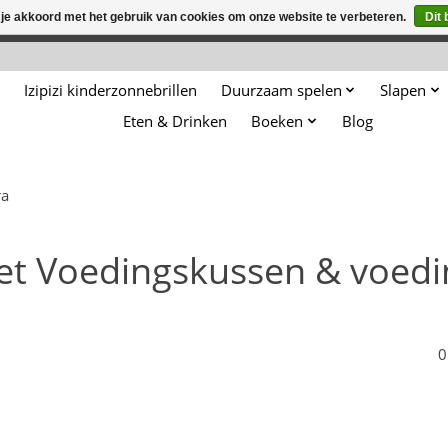
 je akkoord met het gebruik van cookies om onze website te verbeteren.
Dit 
winkel is in aanbouw. Eventueel geplaatste orders zullen niet 
Izipizi kinderzonnebrillen
Duurzaam spelen
Slapen
Eten & Drinken
Boeken
Blog
ra
et Voedingskussen & voed
0