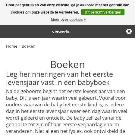
Door het gebruiken van onze website, ga je akkoord met het gebruik van
← Keer terug naar de backoffice
Deze winkel is in aanbouw.
cookies om onze website te verbeteren.
Dit bericht verbergen
Large selection of products and fast shipping!
Eventueel geplaatste orders zullen niet worden gehonoreerd of
Meer over cookies »
Winkelwa
verwerkt.
Home
/
Boeken
Boeken
Leg herinneringen van het eerste
levensjaar vast in een babyboek
Na de geboorte begint het eerste levensjaar van een
baby. Dit is een jaar waarin veel gebeurt. Vooral voor
ouders waarvan de baby het eerste kind is, is iedere
dag in het eerste levensjaar weer een dag waarin veel
wordt geleerd en ontdekt. De baby zelf zal vanaf de
geboorte tot zijn of haar eerste verjaardag enorm
veranderen. Niet alleen het fysiek, ook ontwikkeld de