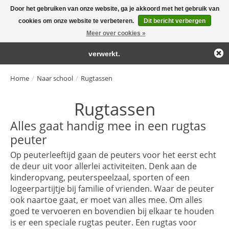
Door het gebruiken van onze website, ga je akkoord met het gebruik van
← Keer terug naar de backoffice
Deze winkel is in aanbouw.
cookies om onze website te verbeteren.
Dit bericht verbergen
Large selection of products and fast shipping!
Eventueel geplaatste orders zullen niet worden gehonoreerd of
Meer over cookies »
Winkelwa
verwerkt.
Home
/
Naar school
/
Rugtassen
Rugtassen
Alles gaat handig mee in een rugtas
peuter
Op peuterleeftijd gaan de peuters voor het eerst echt
de deur uit voor allerlei activiteiten. Denk aan de
kinderopvang, peuterspeelzaal, sporten of een
logeerpartijtje bij familie of vrienden. Waar de peuter
ook naartoe gaat, er moet van alles mee. Om alles
goed te vervoeren en bovendien bij elkaar te houden
is er een speciale rugtas peuter. Een rugtas voor