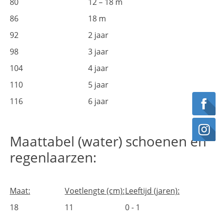
80
12 – 18 m
86
18 m
92
2 jaar
98
3 jaar
104
4 jaar
110
5 jaar
116
6 jaar
Maattabel (water) schoenen en
regenlaarzen:
Maat:
Voetlengte (cm):
Leeftijd (jaren):
18
11
0 - 1