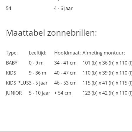
54
4 - 6 jaar
Maattabel zonnebrillen:
Type:
Leeftijd:
Hoofdmaat:
Afmeting montuur:
BABY
0 - 9 m
34 - 41 cm
101 (b) x 36 (h) x 110 
KIDS
9 - 36 m
40 - 47 cm
110 (b) x 39 (h) x 110 
KIDS PLUS
3 - 5 jaar
46 - 53 cm
115 (b) x 41 (h) x 115 
JUNIOR
5 - 10 jaar
+ 54 cm
123 (b) x 42 (h) x 110 