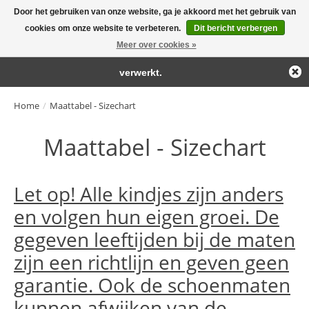
Door het gebruiken van onze website, ga je akkoord met het gebruik van
← Keer terug naar de backoffice
Deze winkel is in aanbouw.
cookies om onze website te verbeteren.
Dit bericht verbergen
Large selection of products and fast shipping!
Eventueel geplaatste orders zullen niet worden gehonoreerd of
Meer over cookies »
Winkelwa
verwerkt.
Home
/
Maattabel - Sizechart
Maattabel - Sizechart
Let op! Alle kindjes zijn anders
en volgen hun eigen groei. De
gegeven leeftijden bij de maten
zijn een richtlijn en geven geen
garantie. Ook de schoenmaten
kunnen afwijken van de