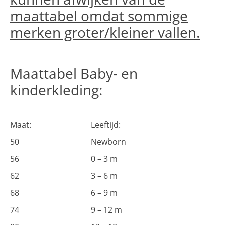
maattabel omdat sommige
merken groter/kleiner vallen.
Maattabel Baby- en
kinderkleding:
Maat:
Leeftijd:
50
Newborn
56
0 – 3 m
62
3 – 6 m
68
6 – 9 m
74
9 – 12 m