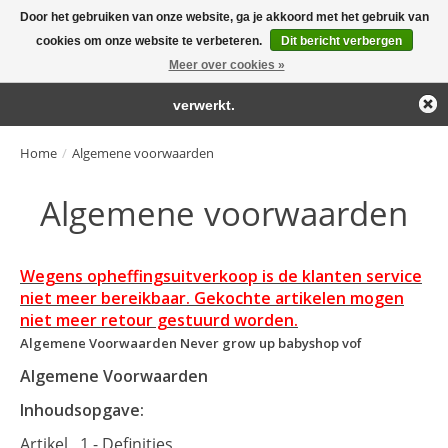
Door het gebruiken van onze website, ga je akkoord met het gebruik van
← Keer terug naar de backoffice
Deze winkel is in aanbouw.
cookies om onze website te verbeteren.
Dit bericht verbergen
Large selection of products and fast shipping!
Eventueel geplaatste orders zullen niet worden gehonoreerd of
Meer over cookies »
Winkelwa
verwerkt.
Home
/
Algemene voorwaarden
Algemene voorwaarden
Wegens opheffingsuitverkoop is de klanten service
niet meer bereikbaar. Gekochte artikelen mogen
niet meer retour gestuurd worden.
Algemene Voorwaarden Never grow up babyshop vof
Algemene Voorwaarden
Inhoudsopgave:
Artikel 1 - Definities