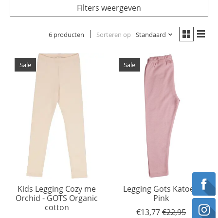
Filters weergeven
6 producten
Sorteren op
Standaard
Sale
Sale
Kids Legging Cozy me
Legging Gots Katoen
Orchid - GOTS Organic
Pink
cotton
€13,77
€22,95