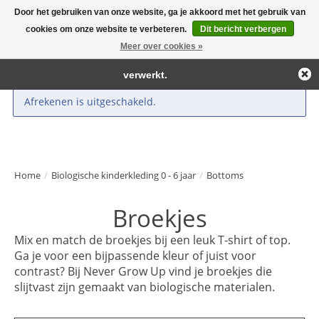
Door het gebruiken van onze website, ga je akkoord met het gebruik van
← Keer terug naar de backoffice
Deze winkel is in aanbouw.
cookies om onze website te verbeteren.
Dit bericht verbergen
Large selection of products and fast shipping!
Eventueel geplaatste orders zullen niet worden gehonoreerd of
Meer over cookies »
Winkelwa
verwerkt.
Afrekenen is uitgeschakeld.
Home
/
Biologische kinderkleding 0 - 6 jaar
/
Bottoms
Broekjes
Mix en match de broekjes bij een leuk T-shirt of top.
Ga je voor een bijpassende kleur of juist voor
contrast? Bij Never Grow Up vind je broekjes die
slijtvast zijn gemaakt van biologische materialen.