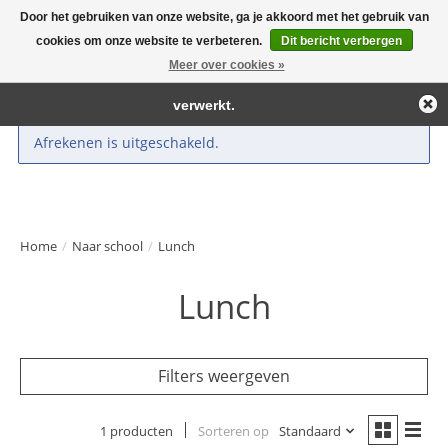
Door het gebruiken van onze website, ga je akkoord met het gebruik van
← Keer terug naar de backoffice
Deze winkel is in aanbouw.
cookies om onze website te verbeteren.
Dit bericht verbergen
Large selection of products and fast shipping!
Eventueel geplaatste orders zullen niet worden gehonoreerd of
Meer over cookies »
Winkelwa
verwerkt.
Afrekenen is uitgeschakeld.
Home
/
Naar school
/
Lunch
Lunch
Filters weergeven
1 producten
Sorteren op
Standaard