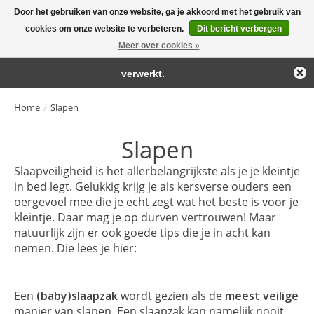
Door het gebruiken van onze website, ga je akkoord met het gebruik van
← Keer terug naar de backoffice
Deze winkel is in aanbouw.
cookies om onze website te verbeteren.
Dit bericht verbergen
Large selection of products and fast shipping!
Eventueel geplaatste orders zullen niet worden gehonoreerd of
Meer over cookies »
Winkelwa
verwerkt.
Home
/
Slapen
Slapen
Slaapveiligheid is het allerbelangrijkste als je je kleintje
in bed legt. Gelukkig krijg je als kersverse ouders een
oergevoel mee die je echt zegt wat het beste is voor je
kleintje. Daar mag je op durven vertrouwen! Maar
natuurlijk zijn er ook goede tips die je in acht kan
nemen. Die lees je hier:
Een
(baby)slaapzak
wordt gezien als de
meest veilige
manier van slapen. Een slaapzak kan namelijk nooit