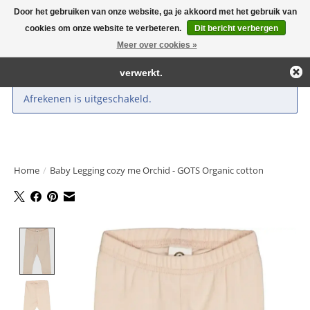
Door het gebruiken van onze website, ga je akkoord met het gebruik van
← Keer terug naar de backoffice
Deze winkel is in aanbouw.
cookies om onze website te verbeteren.
Dit bericht verbergen
Large selection of products and fast shipping!
Eventueel geplaatste orders zullen niet worden gehonoreerd of
Meer over cookies »
Winkelwa
verwerkt.
Afrekenen is uitgeschakeld.
Home
/
Baby Legging cozy me Orchid - GOTS Organic cotton
Product image slideshow Items