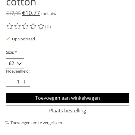
cotton
€10,77
€17,95
Incl. btw
(0)
De beoordeling van dit product is
0
van de 5
Op voorraad
Size:
*
Hoeveelheid:
Toevoegen aan winkelwagen
Plaats bestelling
Toevoegen om te vergelijken