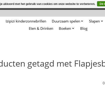
 je akkoord met het gebruik van cookies om onze website te verbeteren.
Dit 
winkel is in aanbouw. Eventueel geplaatste orders zullen niet 
Izipizi kinderzonnebrillen
Duurzaam spelen
Slapen
Eten & Drinken
Boeken
Blog
ducten getagd met Flapjes
0