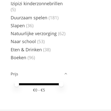
Izipizi kinderzonnebrillen
(5)
Duurzaam spelen
(181)
Slapen
(36)
Natuurlijke verzorging
(62)
Naar school
(53)
Eten & Drinken
(38)
Boeken
(96)
Prijs
Minimale prijswaarde
Price maximum value
€
0
- €
5