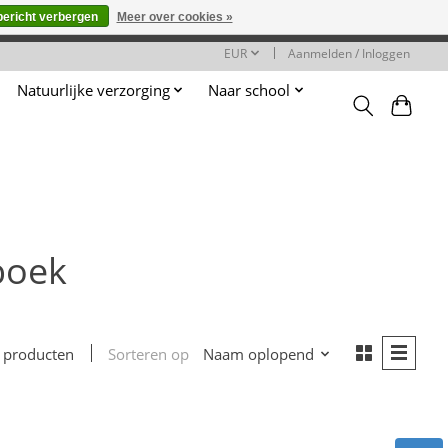
bericht verbergen
Meer over cookies »
worden gehonoreerd of verwerkt.
EUR
Aanmelden / Inloggen
Natuurlijke verzorging
Naar school
boek
Sorteren op
Naam oplopend
 producten