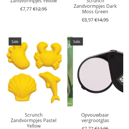
Zandvormpjes Yellow
Scrunch
Zandvormpjes Dark
€7,77
€12,95
Moss Green
€8,97
€14,95
Sale
Sale
Scrunch
Opvouwbaar
Zandvormpjes Pastel
vergrootglas
Yellow
€7,77
€12,95