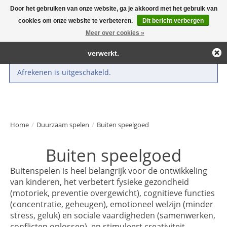
Door het gebruiken van onze website, ga je akkoord met het gebruik van
← Keer terug naar de backoffice
Deze winkel is in aanbouw.
cookies om onze website te verbeteren.
Dit bericht verbergen
Large selection of products and fast shipping!
Eventueel geplaatste orders zullen niet worden gehonoreerd of
Meer over cookies »
Winkelwa
verwerkt.
Afrekenen is uitgeschakeld.
Home
/
Duurzaam spelen
/
Buiten speelgoed
Buiten speelgoed
Buitenspelen is heel belangrijk voor de ontwikkeling
van kinderen, het verbetert fysieke gezondheid
(motoriek, preventie overgewicht), cognitieve functies
(concentratie, geheugen), emotioneel welzijn (minder
stress, geluk) en sociale vaardigheden (samenwerken,
conflicten oplossen), en stimuleert creativiteit,