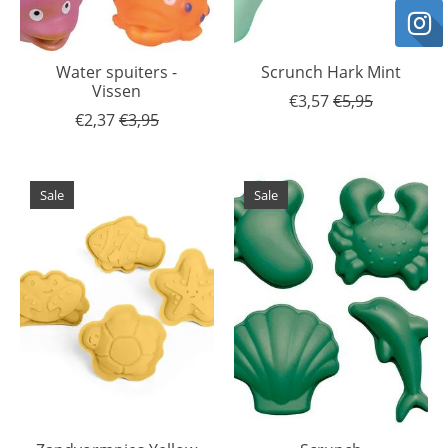
Water spuiters -
Scrunch Hark Mint
Vissen
€3,57
€5,95
€2,37
€3,95
Sale
Sale