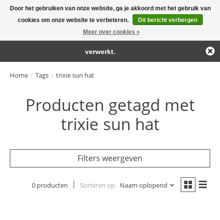
Door het gebruiken van onze website, ga je akkoord met het gebruik van
← Keer terug naar de backoffice
Deze winkel is in aanbouw.
cookies om onze website te verbeteren.
Dit bericht verbergen
Large selection of products and fast shipping!
Eventueel geplaatste orders zullen niet worden gehonoreerd of
Meer over cookies »
Winkelwa
verwerkt.
Home
/
Tags
/
trixie sun hat
Producten getagd met
trixie sun hat
Filters weergeven
0 producten
Sorteren op
Naam oplopend