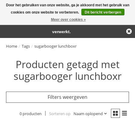
Door het gebruiken van onze website, ga je akkoord met het gebruik van
← Keer terug naar de backoffice
Deze winkel is in aanbouw.
cookies om onze website te verbeteren.
Dit bericht verbergen
Large selection of products and fast shipping!
Eventueel geplaatste orders zullen niet worden gehonoreerd of
Meer over cookies »
Winkelwa
verwerkt.
Home
/
Tags
/
sugarbooger lunchboxr
Producten getagd met
sugarbooger lunchboxr
Filters weergeven
0 producten
Sorteren op
Naam oplopend