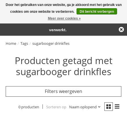
Door het gebruiken van onze website, ga je akkoord met het gebruik van
← Keer terug naar de backoffice
Deze winkel is in aanbouw.
cookies om onze website te verbeteren.
Dit bericht verbergen
Large selection of products and fast shipping!
Eventueel geplaatste orders zullen niet worden gehonoreerd of
Meer over cookies »
Winkelwa
verwerkt.
Home
/
Tags
/
sugarbooger drinkfles
Producten getagd met
sugarbooger drinkfles
Filters weergeven
0 producten
Sorteren op
Naam oplopend