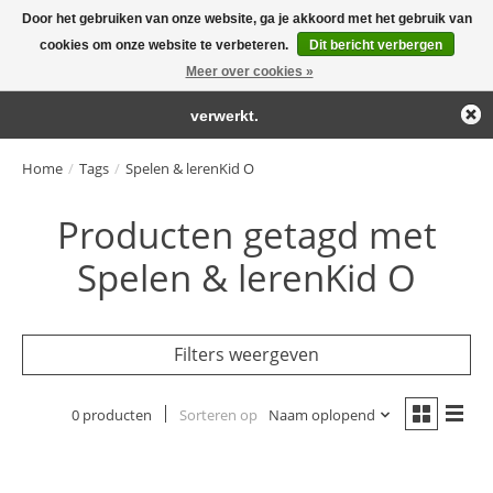
Door het gebruiken van onze website, ga je akkoord met het gebruik van
← Keer terug naar de backoffice
Deze winkel is in aanbouw.
cookies om onze website te verbeteren.
Dit bericht verbergen
Large selection of products and fast shipping!
Eventueel geplaatste orders zullen niet worden gehonoreerd of
Meer over cookies »
Winkelwa
verwerkt.
Home
/
Tags
/
Spelen & lerenKid O
Producten getagd met
Spelen & lerenKid O
Filters weergeven
0 producten
Sorteren op
Naam oplopend