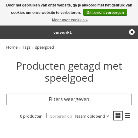
Door het gebruiken van onze website, ga je akkoord met het gebruik van
← Keer terug naar de backoffice
Deze winkel is in aanbouw.
cookies om onze website te verbeteren.
Dit bericht verbergen
Large selection of products and fast shipping!
Eventueel geplaatste orders zullen niet worden gehonoreerd of
Meer over cookies »
Winkelwa
verwerkt.
Home
/
Tags
/
speelgoed
Producten getagd met
speelgoed
Filters weergeven
0 producten
Sorteren op
Naam oplopend