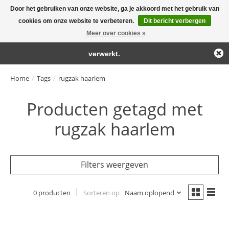
Door het gebruiken van onze website, ga je akkoord met het gebruik van
← Keer terug naar de backoffice
Deze winkel is in aanbouw.
cookies om onze website te verbeteren.
Dit bericht verbergen
Large selection of products and fast shipping!
Eventueel geplaatste orders zullen niet worden gehonoreerd of
Meer over cookies »
Winkelwa
verwerkt.
Home
/
Tags
/
rugzak haarlem
Producten getagd met
rugzak haarlem
Filters weergeven
0 producten
Sorteren op
Naam oplopend