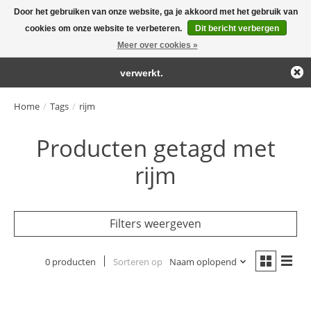
Door het gebruiken van onze website, ga je akkoord met het gebruik van
← Keer terug naar de backoffice
Deze winkel is in aanbouw.
cookies om onze website te verbeteren.
Dit bericht verbergen
Large selection of products and fast shipping!
Eventueel geplaatste orders zullen niet worden gehonoreerd of
Meer over cookies »
Winkelwa
verwerkt.
Home
/
Tags
/
rijm
Producten getagd met
rijm
Filters weergeven
0 producten
Sorteren op
Naam oplopend