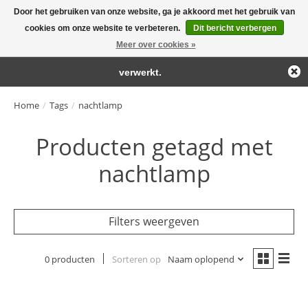
Door het gebruiken van onze website, ga je akkoord met het gebruik van
← Keer terug naar de backoffice
Deze winkel is in aanbouw.
cookies om onze website te verbeteren.
Dit bericht verbergen
Large selection of products and fast shipping!
Eventueel geplaatste orders zullen niet worden gehonoreerd of
Meer over cookies »
Winkelwa
verwerkt.
Home
/
Tags
/
nachtlamp
Producten getagd met
nachtlamp
Filters weergeven
0 producten
Sorteren op
Naam oplopend