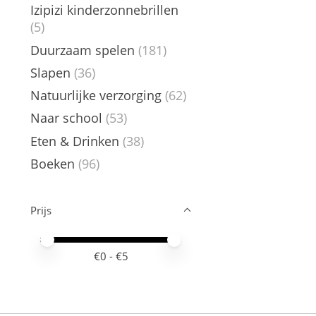
Izipizi kinderzonnebrillen
(5)
Duurzaam spelen
(181)
Slapen
(36)
Natuurlijke verzorging
(62)
Naar school
(53)
Eten & Drinken
(38)
Boeken
(96)
Prijs
Minimale prijswaarde
Price maximum value
€
0
- €
5