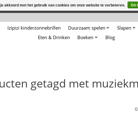
 je akkoord met het gebruik van cookies om onze website te verbeteren.
Dit 
winkel is in aanbouw. Eventueel geplaatste orders zullen niet 
Izipizi kinderzonnebrillen
Duurzaam spelen
Slapen
Eten & Drinken
Boeken
Blog
ucten getagd met muziekm
0