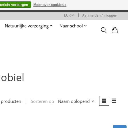
bericht verbergen
Meer over cookies »
worden gehonoreerd of verwerkt.
EUR
Aanmelden / Inloggen
Natuurlijke verzorging
Naar school
obiel
Sorteren op
Naam oplopend
 producten