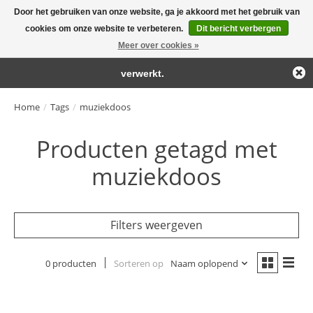
Door het gebruiken van onze website, ga je akkoord met het gebruik van
← Keer terug naar de backoffice
Deze winkel is in aanbouw.
cookies om onze website te verbeteren.
Dit bericht verbergen
Large selection of products and fast shipping!
Eventueel geplaatste orders zullen niet worden gehonoreerd of
Meer over cookies »
Winkelwa
verwerkt.
Home
/
Tags
/
muziekdoos
Producten getagd met
muziekdoos
Filters weergeven
0 producten
Sorteren op
Naam oplopend