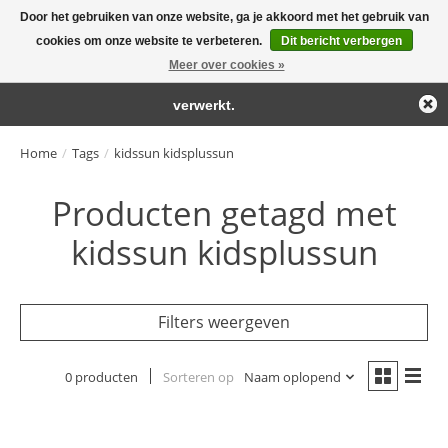
Door het gebruiken van onze website, ga je akkoord met het gebruik van
← Keer terug naar de backoffice
Deze winkel is in aanbouw.
cookies om onze website te verbeteren.
Dit bericht verbergen
Large selection of products and fast shipping!
Eventueel geplaatste orders zullen niet worden gehonoreerd of
Meer over cookies »
Winkelwa
verwerkt.
Home
/
Tags
/
kidssun kidsplussun
Producten getagd met
kidssun kidsplussun
Filters weergeven
0 producten
Sorteren op
Naam oplopend