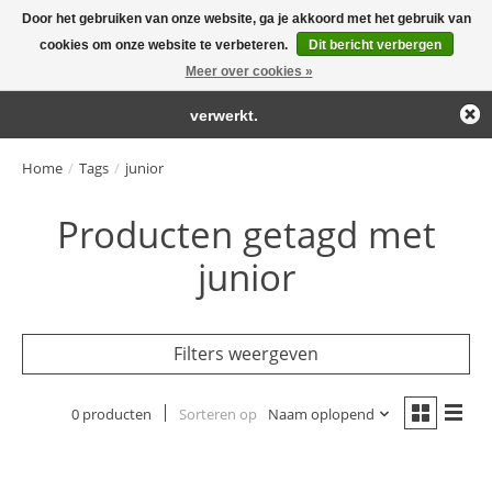
Door het gebruiken van onze website, ga je akkoord met het gebruik van
← Keer terug naar de backoffice
Deze winkel is in aanbouw.
cookies om onze website te verbeteren.
Dit bericht verbergen
Large selection of products and fast shipping!
Eventueel geplaatste orders zullen niet worden gehonoreerd of
Meer over cookies »
Winkelwa
verwerkt.
Home
/
Tags
/
junior
Producten getagd met
junior
Filters weergeven
0 producten
Sorteren op
Naam oplopend