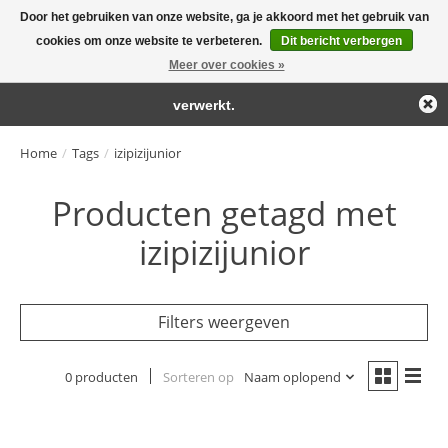
Door het gebruiken van onze website, ga je akkoord met het gebruik van
← Keer terug naar de backoffice
Deze winkel is in aanbouw.
cookies om onze website te verbeteren.
Dit bericht verbergen
Large selection of products and fast shipping!
Eventueel geplaatste orders zullen niet worden gehonoreerd of
Meer over cookies »
Winkelwa
verwerkt.
Home
/
Tags
/
izipizijunior
Producten getagd met
izipizijunior
Filters weergeven
0 producten
Sorteren op
Naam oplopend