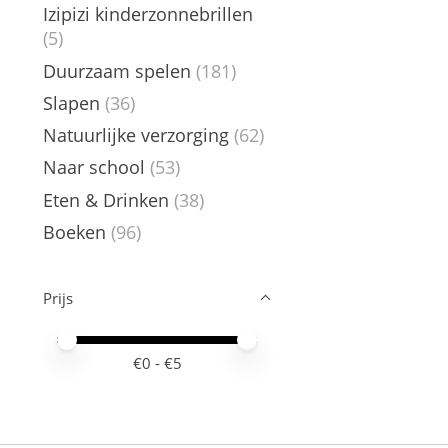
Izipizi kinderzonnebrillen
(5)
Duurzaam spelen
(181)
Slapen
(36)
Natuurlijke verzorging
(62)
Naar school
(53)
Eten & Drinken
(38)
Boeken
(96)
Prijs
Minimale prijswaarde
Price maximum value
€
0
- €
5