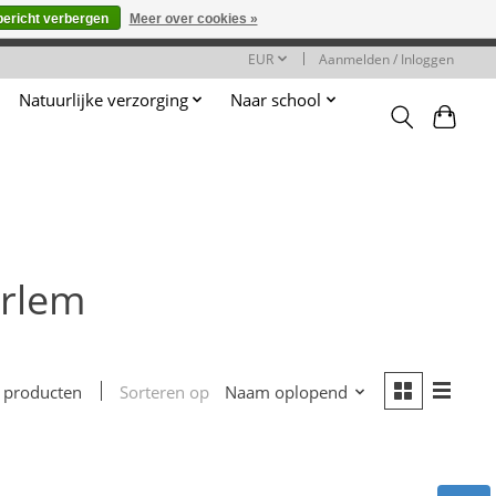
bericht verbergen
Meer over cookies »
worden gehonoreerd of verwerkt.
EUR
Aanmelden / Inloggen
Natuurlijke verzorging
Naar school
arlem
Sorteren op
Naam oplopend
 producten