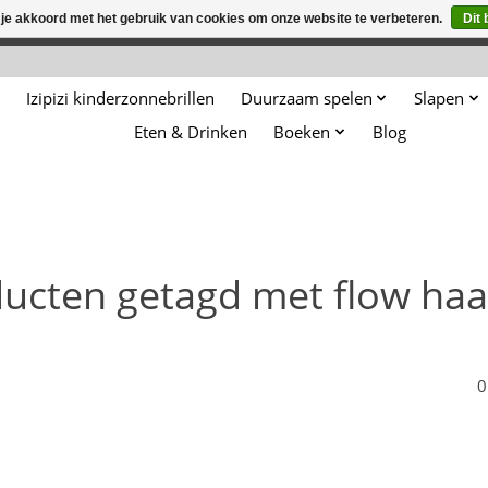
 je akkoord met het gebruik van cookies om onze website te verbeteren.
Dit 
winkel is in aanbouw. Eventueel geplaatste orders zullen niet 
Izipizi kinderzonnebrillen
Duurzaam spelen
Slapen
Eten & Drinken
Boeken
Blog
ucten getagd met flow ha
0