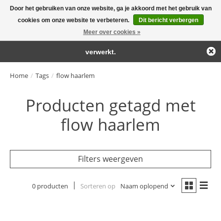
Door het gebruiken van onze website, ga je akkoord met het gebruik van
← Keer terug naar de backoffice
Deze winkel is in aanbouw.
cookies om onze website te verbeteren.
Dit bericht verbergen
Large selection of products and fast shipping!
Eventueel geplaatste orders zullen niet worden gehonoreerd of
Meer over cookies »
Winkelwa
verwerkt.
Home
/
Tags
/
flow haarlem
Producten getagd met
flow haarlem
Filters weergeven
0 producten
Sorteren op
Naam oplopend