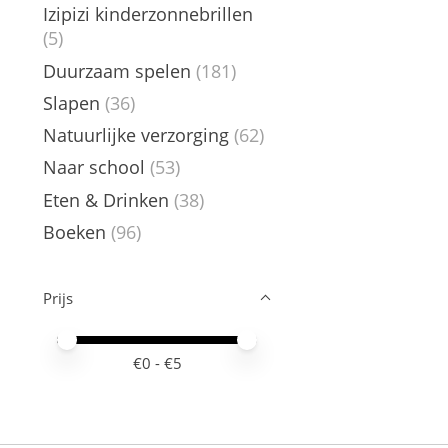
Izipizi kinderzonnebrillen
(5)
Duurzaam spelen
(181)
Slapen
(36)
Natuurlijke verzorging
(62)
Naar school
(53)
Eten & Drinken
(38)
Boeken
(96)
Prijs
Minimale prijswaarde
Price maximum value
€
0
- €
5