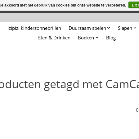
 je akkoord met het gebruik van cookies om onze website te verbeteren.
Dit 
winkel is in aanbouw. Eventueel geplaatste orders zullen niet 
Izipizi kinderzonnebrillen
Duurzaam spelen
Slapen
Eten & Drinken
Boeken
Blog
oducten getagd met Cam
0