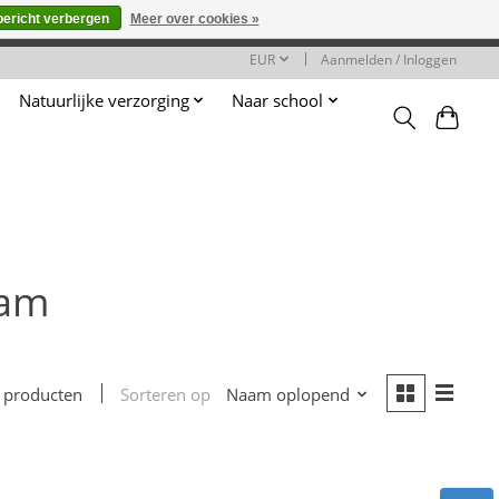
bericht verbergen
Meer over cookies »
worden gehonoreerd of verwerkt.
EUR
Aanmelden / Inloggen
Natuurlijke verzorging
Naar school
Cam
Sorteren op
Naam oplopend
 producten