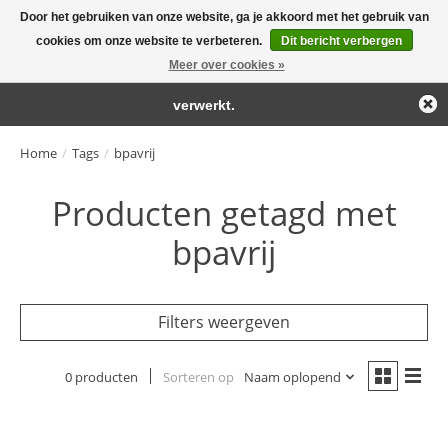
Door het gebruiken van onze website, ga je akkoord met het gebruik van
← Keer terug naar de backoffice
Deze winkel is in aanbouw.
cookies om onze website te verbeteren.
Dit bericht verbergen
Large selection of products and fast shipping!
Eventueel geplaatste orders zullen niet worden gehonoreerd of
Meer over cookies »
Winkelwa
verwerkt.
Home
/
Tags
/
bpavrij
Producten getagd met
bpavrij
Filters weergeven
0 producten
Sorteren op
Naam oplopend