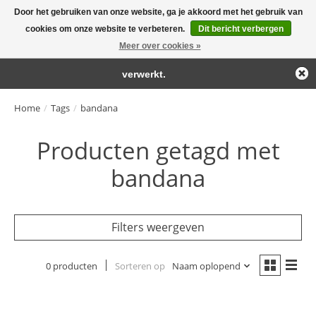
Door het gebruiken van onze website, ga je akkoord met het gebruik van
← Keer terug naar de backoffice
Deze winkel is in aanbouw.
cookies om onze website te verbeteren.
Dit bericht verbergen
Large selection of products and fast shipping!
Eventueel geplaatste orders zullen niet worden gehonoreerd of
Meer over cookies »
Winkelwa
verwerkt.
Home
/
Tags
/
bandana
Producten getagd met
bandana
Filters weergeven
0 producten
Sorteren op
Naam oplopend