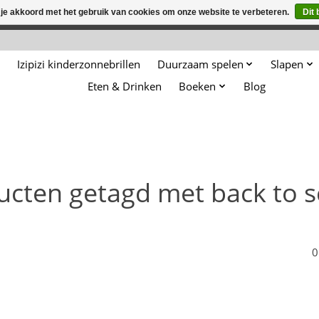
 je akkoord met het gebruik van cookies om onze website te verbeteren.
Dit 
winkel is in aanbouw. Eventueel geplaatste orders zullen niet 
Izipizi kinderzonnebrillen
Duurzaam spelen
Slapen
Eten & Drinken
Boeken
Blog
ucten getagd met back to s
0