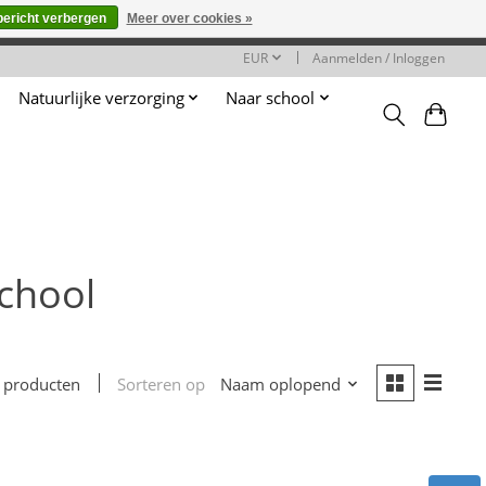
bericht verbergen
Meer over cookies »
worden gehonoreerd of verwerkt.
EUR
Aanmelden / Inloggen
Natuurlijke verzorging
Naar school
chool
Sorteren op
Naam oplopend
 producten