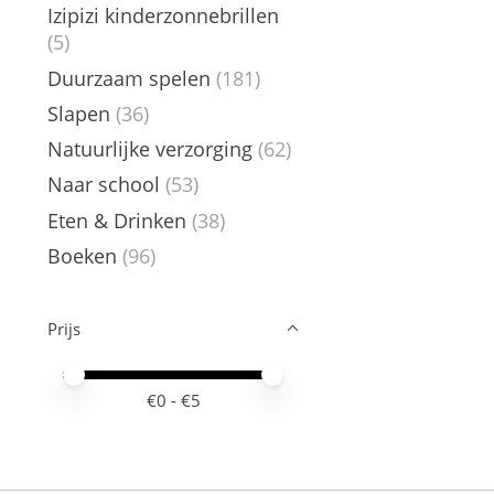
Izipizi kinderzonnebrillen
(5)
Duurzaam spelen
(181)
Slapen
(36)
Natuurlijke verzorging
(62)
Naar school
(53)
Eten & Drinken
(38)
Boeken
(96)
Prijs
Minimale prijswaarde
Price maximum value
€
0
- €
5