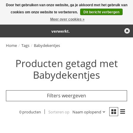
Door het gebruiken van onze website, ga je akkoord met het gebruik van
← Keer terug naar de backoffice
Deze winkel is in aanbouw.
cookies om onze website te verbeteren.
Dit bericht verbergen
Large selection of products and fast shipping!
Eventueel geplaatste orders zullen niet worden gehonoreerd of
Meer over cookies »
Winkelwa
verwerkt.
Home
/
Tags
/
Babydekentjes
Producten getagd met
Babydekentjes
Filters weergeven
0 producten
Sorteren op
Naam oplopend