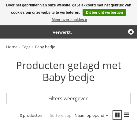
Door het gebruiken van onze website, ga je akkoord met het gebruik van
← Keer terug naar de backoffice
Deze winkel is in aanbouw.
cookies om onze website te verbeteren.
Dit bericht verbergen
Large selection of products and fast shipping!
Eventueel geplaatste orders zullen niet worden gehonoreerd of
Meer over cookies »
Winkelwa
verwerkt.
Home
/
Tags
/
Baby bedje
Producten getagd met
Baby bedje
Filters weergeven
0 producten
Sorteren op
Naam oplopend