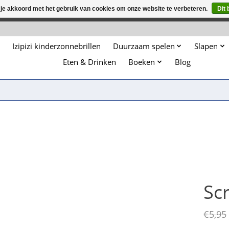
 je akkoord met het gebruik van cookies om onze website te verbeteren.
Dit 
winkel is in aanbouw. Eventueel geplaatste orders zullen niet 
Izipizi kinderzonnebrillen
Duurzaam spelen
Slapen
Eten & Drinken
Boeken
Blog
Sc
€5,95