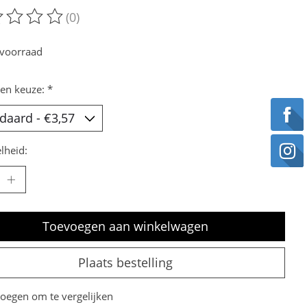
(0)
oordeling van dit product is
0
van de 5
voorraad
en keuze:
*
lheid:
Toevoegen aan winkelwagen
Plaats bestelling
oegen om te vergelijken