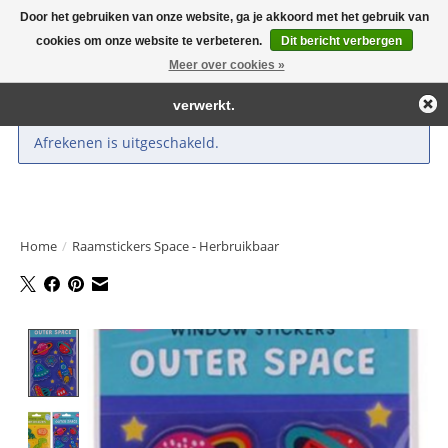
Door het gebruiken van onze website, ga je akkoord met het gebruik van
← Keer terug naar de backoffice
Deze winkel is in aanbouw.
cookies om onze website te verbeteren.
Dit bericht verbergen
Large selection of products and fast shipping!
Eventueel geplaatste orders zullen niet worden gehonoreerd of
Meer over cookies »
Winkelwa
verwerkt.
Afrekenen is uitgeschakeld.
Home
/
Raamstickers Space - Herbruikbaar
Product image slideshow Items