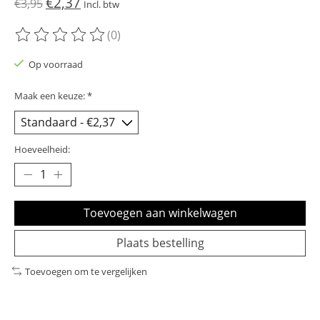
€2,37
€3,95
Incl. btw
(0)
De beoordeling van dit product is
0
van de 5
Op voorraad
Maak een keuze:
*
Hoeveelheid:
Toevoegen aan winkelwagen
Plaats bestelling
Toevoegen om te vergelijken