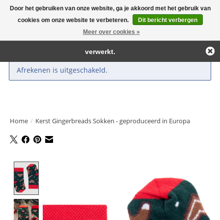
Door het gebruiken van onze website, ga je akkoord met het gebruik van
← Keer terug naar de backoffice
Deze winkel is in aanbouw.
cookies om onze website te verbeteren.
Dit bericht verbergen
Large selection of products and fast shipping!
Eventueel geplaatste orders zullen niet worden gehonoreerd of
Meer over cookies »
Winkelwa
verwerkt.
Afrekenen is uitgeschakeld.
Home
/
Kerst Gingerbreads Sokken - geproduceerd in Europa
Product image slideshow Items