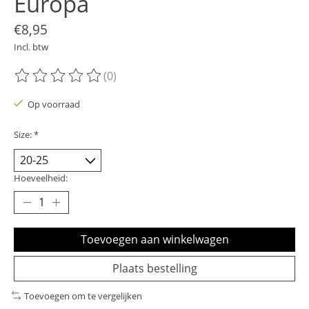
Europa
€8,95
Incl. btw
(0)
De beoordeling van dit product is
0
van de 5
Op voorraad
Size:
*
Hoeveelheid:
Toevoegen aan winkelwagen
Plaats bestelling
Toevoegen om te vergelijken