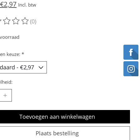
€2,97
Incl. btw
(0)
oordeling van dit product is
0
van de 5
voorraad
en keuze:
*
lheid:
Toevoegen aan winkelwagen
Plaats bestelling