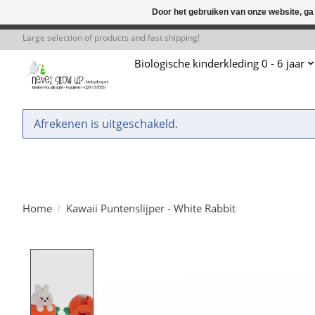
Door het gebruiken van onze website, ga
← Keer terug naar de backoffice
Deze 
Large selection of products and fast shipping!
Biologische kinderkleding 0 - 6 jaar
Afrekenen is uitgeschakeld.
Home
/
Kawaii Puntenslijper - White Rabbit
Product image slideshow Items