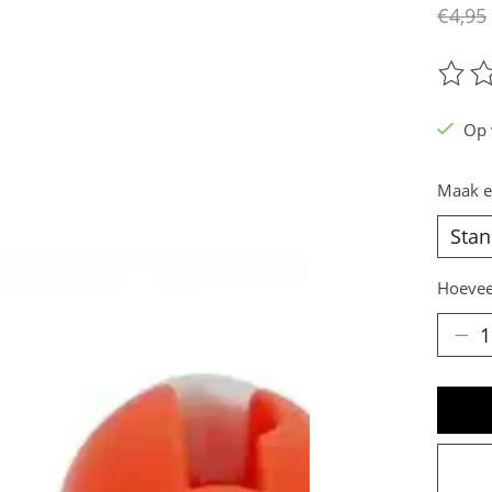
€4,95
De be
Op 
Maak e
Hoevee