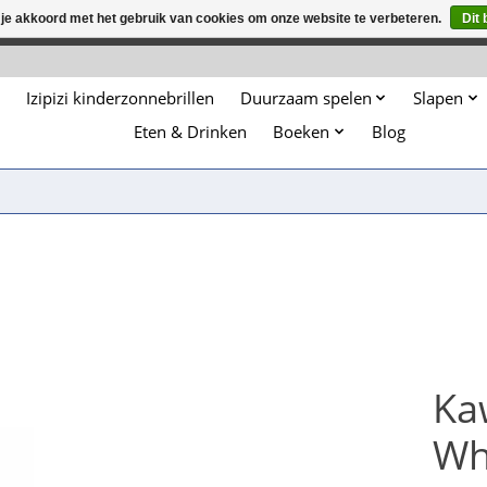
 je akkoord met het gebruik van cookies om onze website te verbeteren.
Dit 
winkel is in aanbouw. Eventueel geplaatste orders zullen niet 
Izipizi kinderzonnebrillen
Duurzaam spelen
Slapen
Eten & Drinken
Boeken
Blog
Kaw
Wh