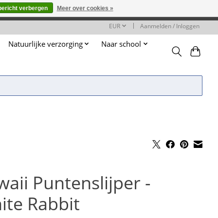
bericht verbergen
Meer over cookies »
worden gehonoreerd of verwerkt.
EUR
Aanmelden / Inloggen
Natuurlijke verzorging
Naar school
aii Puntenslijper -
ite Rabbit