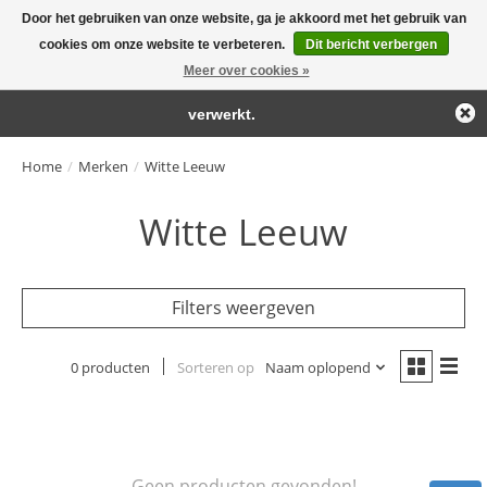
Door het gebruiken van onze website, ga je akkoord met het gebruik van
← Keer terug naar de backoffice
Deze winkel is in aanbouw.
cookies om onze website te verbeteren.
Dit bericht verbergen
Large selection of products and fast shipping!
Eventueel geplaatste orders zullen niet worden gehonoreerd of
Meer over cookies »
Winkelwa
verwerkt.
Home
/
Merken
/
Witte Leeuw
Witte Leeuw
Filters weergeven
0 producten
Sorteren op
Naam oplopend
Geen producten gevonden!