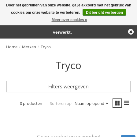
Door het gebruiken van onze website, ga je akkoord met het gebruik van
← Keer terug naar de backoffice
Deze winkel is in aanbouw.
cookies om onze website te verbeteren.
Dit bericht verbergen
Large selection of products and fast shipping!
Eventueel geplaatste orders zullen niet worden gehonoreerd of
Meer over cookies »
Winkelwa
verwerkt.
Home
/
Merken
/
Tryco
Tryco
Filters weergeven
0 producten
Sorteren op
Naam oplopend
Geen producten gevonden!