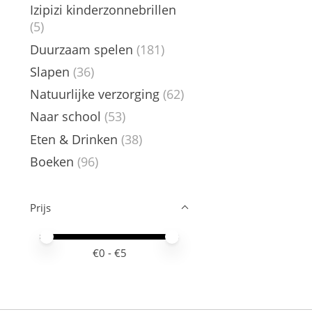
Izipizi kinderzonnebrillen
(5)
Duurzaam spelen
(181)
Slapen
(36)
Natuurlijke verzorging
(62)
Naar school
(53)
Eten & Drinken
(38)
Boeken
(96)
Prijs
Minimale prijswaarde
Price maximum value
€
0
- €
5