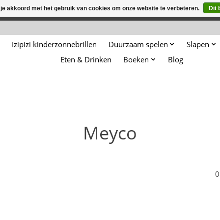
 je akkoord met het gebruik van cookies om onze website te verbeteren.
Dit 
winkel is in aanbouw. Eventueel geplaatste orders zullen niet 
Izipizi kinderzonnebrillen
Duurzaam spelen
Slapen
Eten & Drinken
Boeken
Blog
Meyco
0