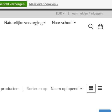
bericht verbergen
Meer over cookies »
worden gehonoreerd of verwerkt.
EUR
Aanmelden / Inloggen
Natuurlijke verzorging
Naar school
Sorteren op
Naam oplopend
 producten