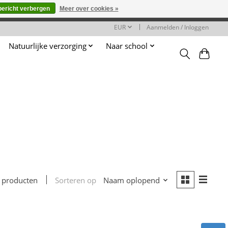
bericht verbergen
Meer over cookies »
worden gehonoreerd of verwerkt.
EUR
Aanmelden / Inloggen
Natuurlijke verzorging
Naar school
Sorteren op
Naam oplopend
 producten