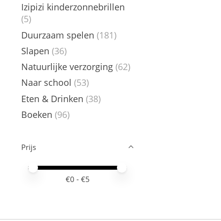
Izipizi kinderzonnebrillen
(5)
Duurzaam spelen
(181)
Slapen
(36)
Natuurlijke verzorging
(62)
Naar school
(53)
Eten & Drinken
(38)
Boeken
(96)
Prijs
Minimale prijswaarde
Price maximum value
€
0
- €
5