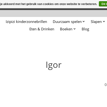
 je akkoord met het gebruik van cookies om onze website te verbeteren.
Dit 
winkel is in aanbouw. Eventueel geplaatste orders zullen niet 
Izipizi kinderzonnebrillen
Duurzaam spelen
Slapen
Eten & Drinken
Boeken
Blog
Igor
0