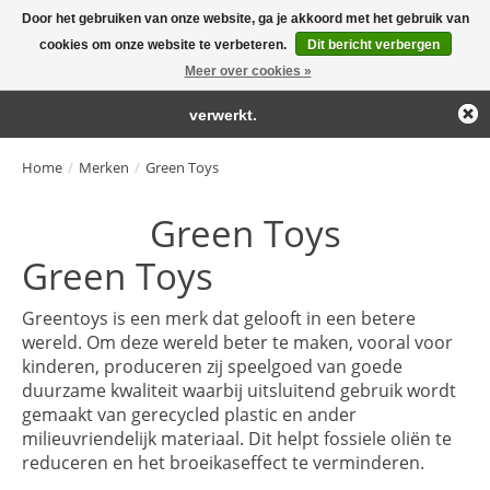
Door het gebruiken van onze website, ga je akkoord met het gebruik van
← Keer terug naar de backoffice
Deze winkel is in aanbouw.
cookies om onze website te verbeteren.
Dit bericht verbergen
Large selection of products and fast shipping!
Eventueel geplaatste orders zullen niet worden gehonoreerd of
Meer over cookies »
Winkelwa
verwerkt.
Home
/
Merken
/
Green Toys
Green Toys
Green Toys
Greentoys is een merk dat gelooft in een betere
wereld. Om deze wereld beter te maken, vooral voor
kinderen, produceren zij speelgoed van goede
duurzame kwaliteit waarbij uitsluitend gebruik wordt
gemaakt van gerecycled plastic en ander
milieuvriendelijk materiaal. Dit helpt fossiele oliën te
reduceren en het broeikaseffect te verminderen.