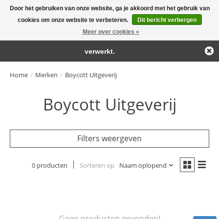
Door het gebruiken van onze website, ga je akkoord met het gebruik van
← Keer terug naar de backoffice
Deze winkel is in aanbouw.
cookies om onze website te verbeteren.
Dit bericht verbergen
Large selection of products and fast shipping!
Eventueel geplaatste orders zullen niet worden gehonoreerd of
Meer over cookies »
Winkelwa
verwerkt.
Home
/
Merken
/
Boycott Uitgeverij
Boycott Uitgeverij
Filters weergeven
0 producten
Sorteren op
Naam oplopend
Geen producten gevonden!