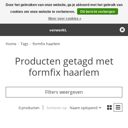
Door het gebruiken van onze website, ga je akkoord met het gebruik van
← Keer terug naar de backoffice
Deze winkel is in aanbouw.
cookies om onze website te verbeteren.
Dit bericht verbergen
Large selection of products and fast shipping!
Eventueel geplaatste orders zullen niet worden gehonoreerd of
Meer over cookies »
Winkelwa
verwerkt.
Home
/
Tags
/
formfix haarlem
Producten getagd met
formfix haarlem
Filters weergeven
0 producten
Sorteren op
Naam oplopend